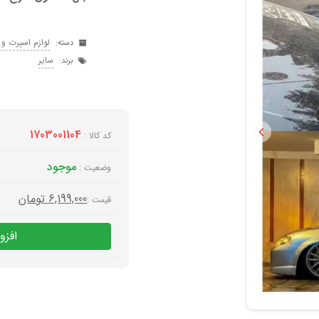
لوازم اسپرت و 
دسته:
سایر
برند:
1703001104
کد کالا :
Previous
موجود
وضعیت :
6,199,000
تومان
قیمت :
افزو