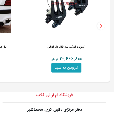
اسنوبرد اسکی بند قفل دار اصلی
بال صند
13,466,800
تومان
افزودن به سبد
فروشگاه ام ار تی کلاب
دفتر مرکزی : البرز، کرج، محمدشهر