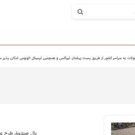
سر کشور از طريق پست پيشتاز، تيپاکس و همچنين ترمينال اتوبوس امکان پذير مي باشد.
هزي
بال صندوق طرح عق