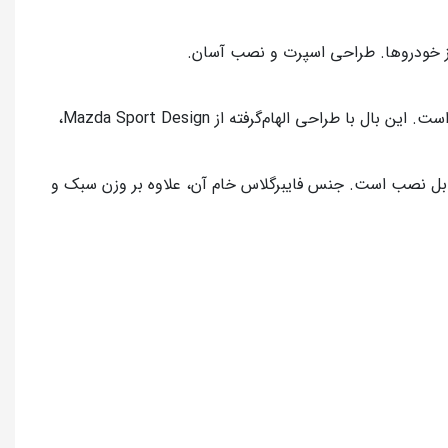
بال صندوق عقب طرح مزدا ساخته شده از فایبرگلاس خام با کیفیت بالا، گزینه‌ای ایده‌آل برای ارتقاء ظاهری و بهبود آیرودینامیک خودرو است. این بال با طراحی الهام‌گرفته از Mazda Sport Design،
 مزدا 323، شاهین، پژو پارس و ال90، روی اکثر خودروهای سواری قابل نصب است. جنس فایبرگلاس خام آن، علاوه بر وزن سبک و