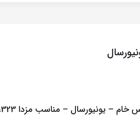
یورسال
 مناسب مزدا 323، شاهین، پارس، ال90 و اکثر خودروها