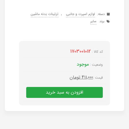
,
لوازم اسپرت و جانبی
تزئینات بدنه ماشین
دسته:
سایر
برند:
1703001012
کد کالا :
موجود
وضعیت :
411,000
تومان
قیمت :
افزودن به سبد خرید