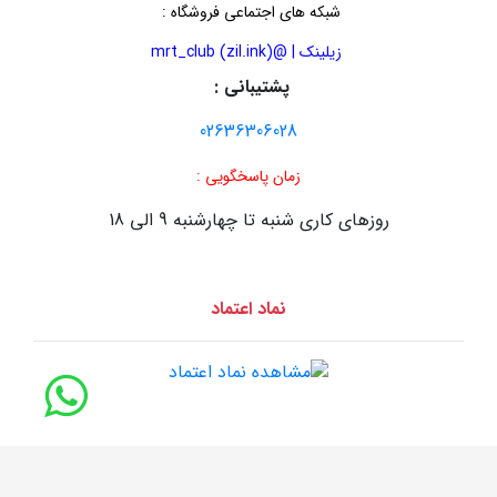
شبکه های اجتماعی فروشگاه
:
زیلینک | @mrt_club (zil.ink)
پشتیبانی :
02636306028
زمان پاسخگویی :
روزهای کاری شنبه تا چهارشنبه 9 الی 18
نماد اعتماد
طراحی سایت :
سایت سازان