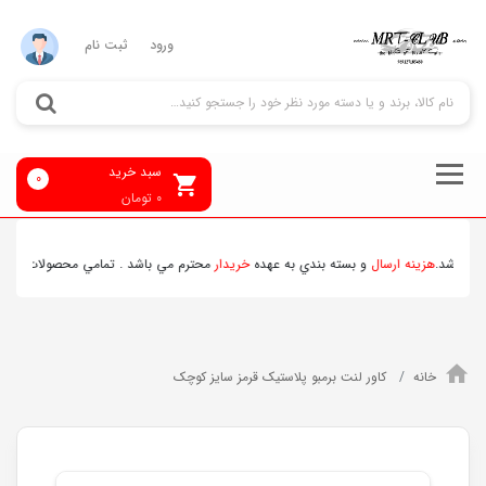
ورود
ثبت نام
سبد خرید
0
0
تومان
باشد.
هزينه ارسال
و بسته بندي به عهده
خريدار
محترم مي باشد . تمامي محصولات ارسالي قب
خانه
کاور لنت برمبو پلاستیک قرمز سایز کوچک