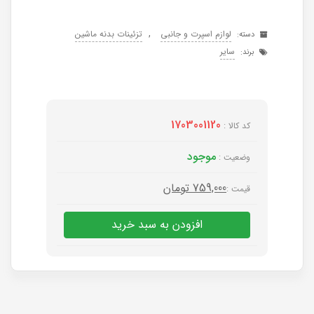
,
لوازم اسپرت و جانبی
تزئینات بدنه ماشین
دسته:
سایر
برند:
1703001120
کد کالا :
موجود
وضعیت :
759,000
تومان
قیمت :
افزودن به سبد خرید