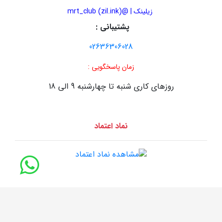
زیلینک | @mrt_club (zil.ink)
پشتیبانی :
02636306028
زمان پاسخگویی :
روزهای کاری شنبه تا چهارشنبه 9 الی 18
نماد اعتماد
طراحی سایت :
سایت سازان