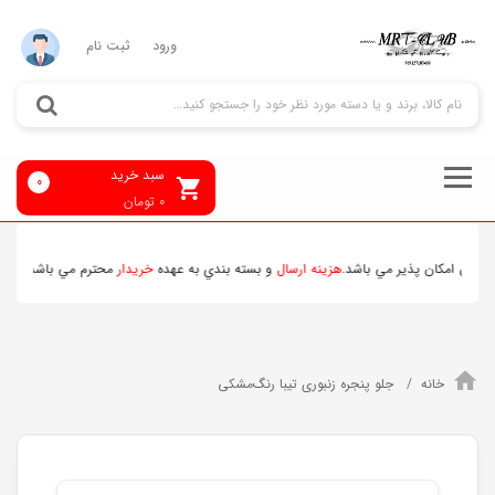
ورود
ثبت نام
سبد خرید
0
0
تومان
وس امکان پذير مي باشد.
هزينه ارسال
و بسته بندي به عهده
خريدار
محترم مي باشد . تمامي 
خانه
جلو پنجره زنبوری تیبا رنگ‌مشکی