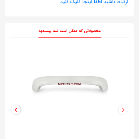
ارتباط باشيد.لطفا اينجا کليک کنيد
محصولاتی که ممکن است شما بپسندید