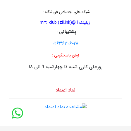
شبکه های اجتماعی فروشگاه
:
زیلینک | @mrt_club (zil.ink)
پشتیبانی :
02636306028
زمان پاسخگویی :
روزهای کاری شنبه تا چهارشنبه 9 الی 18
نماد اعتماد
طراحی سایت :
سایت سازان