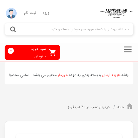
ورود
ثبت نام
سبد خرید
0
0
تومان
ي باشد.
هزينه ارسال
و بسته بندي به عهده
خريدار
محترم مي باشد . تمامي محصولات ارسالي
خانه
دیفیوزر عقب تیبا 2 لب قرمز