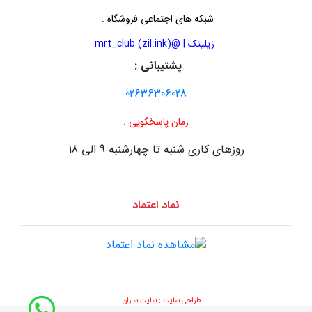
شبکه های اجتماعی فروشگاه
:
زیلینک | @mrt_club (zil.ink)
پشتیبانی :
02636306028
زمان پاسخگویی :
روزهای کاری شنبه تا چهارشنبه 9 الی 18
نماد اعتماد
طراحی سایت :
سایت سازان