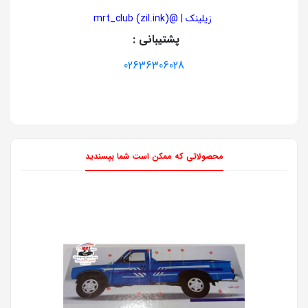
زیلینک | @mrt_club (zil.ink)
پشتیبانی :
02636306028
محصولاتی که ممکن است شما بپسندید