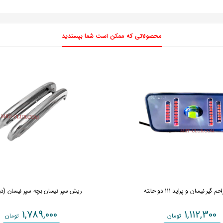
محصولاتی که ممکن است شما بپسندید
 گیر نیسان و پراید 111 دو حالته
ریش سپر نیسان بچه سپر نیسان (د
1,789,000
1,112,300
تومان
تومان