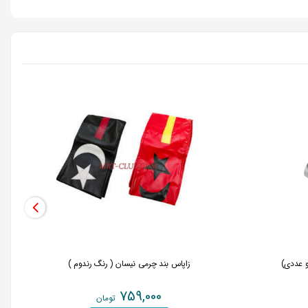
و عددی)
زاپاس بند چرمی نیسان ( رنگ رندوم )
759,000
تومان