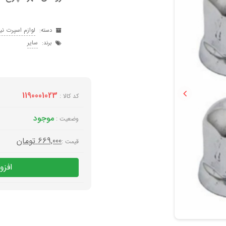
لوازم اسپرت ن
دسته:
سایر
برند:
1190001023
کد کالا :
Previous
موجود
وضعیت :
669,000
تومان
قیمت :
افزو