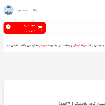
ورود
ثبت نام
سبد خرید
0
0
تومان
اشد.
هزينه ارسال
و بسته بندي به عهده
خريدار
محترم مي باشد . تمامي محصولات ارسالي قب
 کروم پلاستیک ( 24عدد)