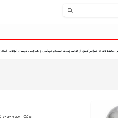
 به سراسر کشور از طريق پست پيشتاز، تيپاکس و همچنين ترمينال اتوبوس امکان پذير مي ب
روکش مهره چرخ نیسان