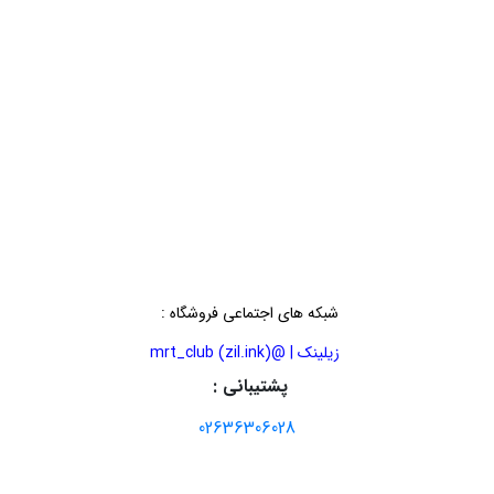
شبکه های اجتماعی فروشگاه
:
زیلینک | @mrt_club (zil.ink)
پشتیبانی :
02636306028