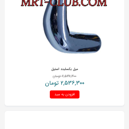
میل بکسلبند استیل
2,536,300
تومان
2,536,300
تومان
افزودن به سبد