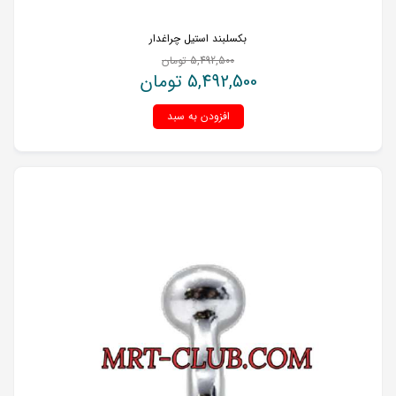
بکسلبند استیل چراغدار
5,492,500
تومان
5,492,500
تومان
افزودن به سبد