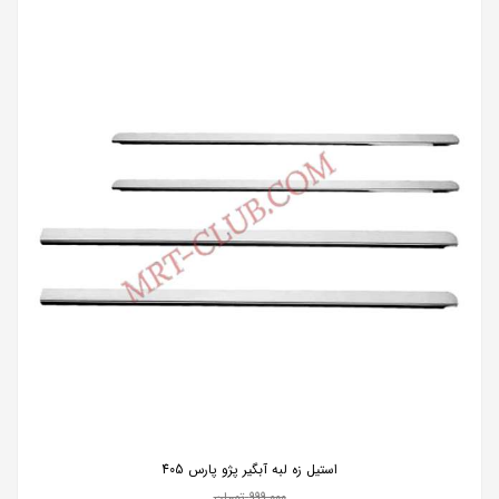
استیل زه لبه آبگیر پژو پارس 405
999,000
تومان