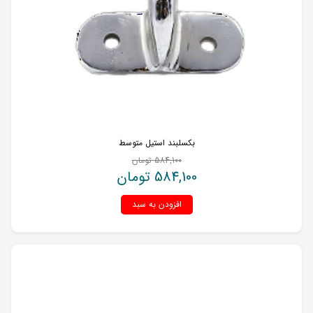
بکسلبند استیل متوسط
584,100
تومان
584,100
تومان
افزودن به سبد