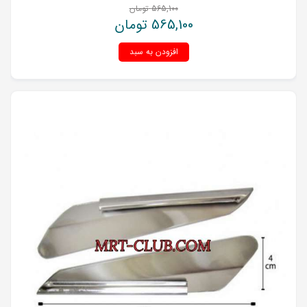
565,100
تومان
565,100
تومان
افزودن به سبد