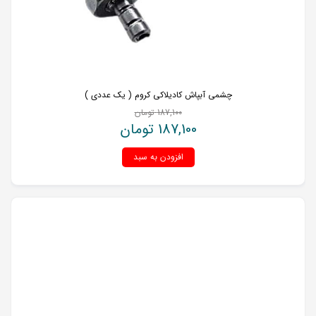
چشمی آبپاش کادیلاکی کروم ( یک عددی )
187,100
تومان
187,100
تومان
افزودن به سبد