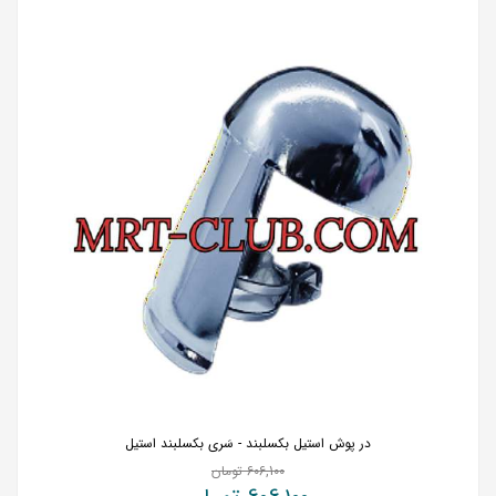
در پوش استیل بکسلبند - سَری بکسلبند استیل
606,100
تومان