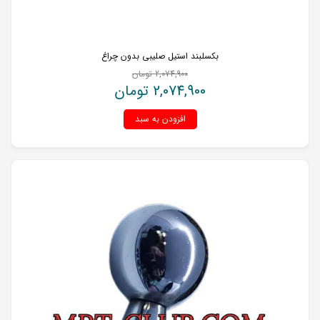
بکسلبند استیل صلیبی بدون چراغ
2,074,900
تومان
2,074,900
تومان
افزودن به سبد