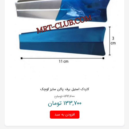
کاردک استیل برف پاکن سایز کوچک
133,700
تومان
133,700
تومان
افزودن به سبد