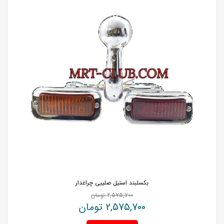
بکسلبند استیل صلیبی چراغدار
2,575,700
تومان
2,575,700
تومان