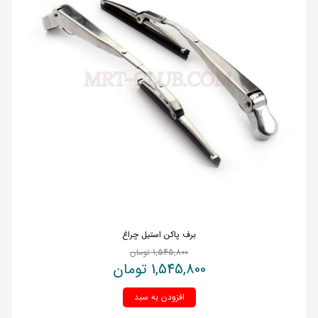
برف پاکن استیل چراغ
1,545,800
تومان
1,545,800
تومان
افزودن به سبد