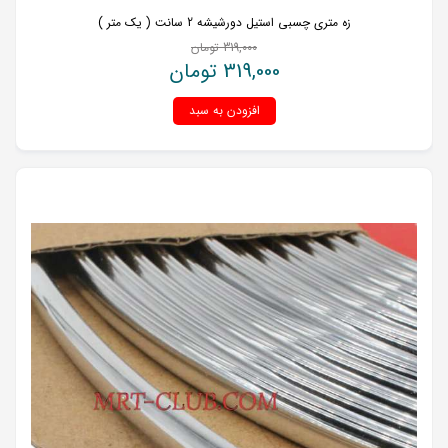
زه متری چسبی استیل دورشیشه 2 سانت ( یک متر )
319,000
تومان
319,000
تومان
افزودن به سبد