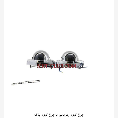
چراغ کروم زیر پایی یا چراغ کروم پلاک