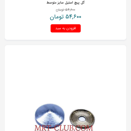
گل پیچ استیل سایز متوسط
54,600
تومان
54,600
تومان
افزودن به سبد