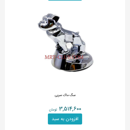
سگ ماک سربی
3,514,600
تومان
افزودن به سبد