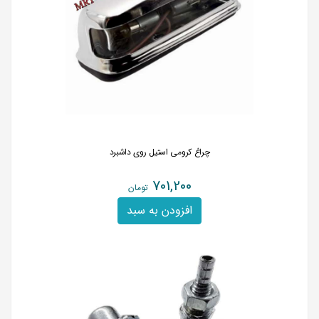
چراغ کرومی استیل روی داشبرد
701,200
تومان
افزودن به سبد