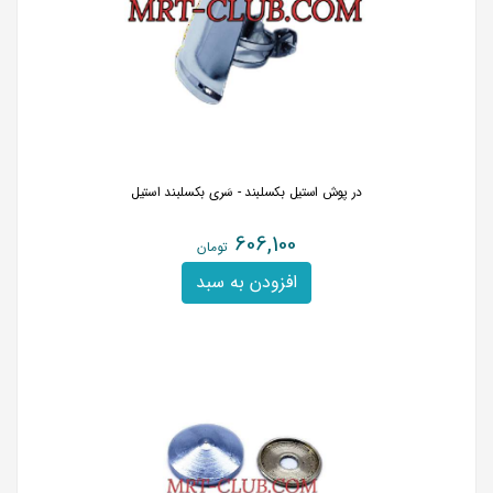
در پوش استیل بکسلبند - سَری بکسلبند استیل
606,100
تومان
افزودن به سبد