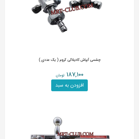
چشمی آبپاش کادیلاکی کروم ( یک عددی )
187,100
تومان
افزودن به سبد