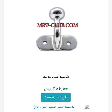
بکسلبند استیل متوسط
584,100
تومان
افزودن به سبد