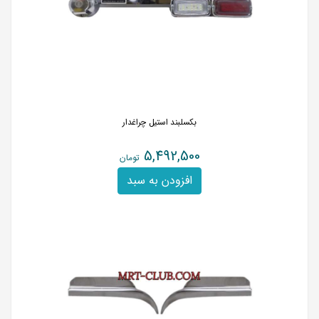
بکسلبند استیل چراغدار
5,492,500
تومان
افزودن به سبد