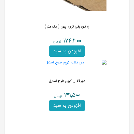
زه ناودونی کروم پهن ( یک متر )
174,300
تومان
افزودن به سبد
دور قفلی کروم طرح استیل
141,500
تومان
افزودن به سبد