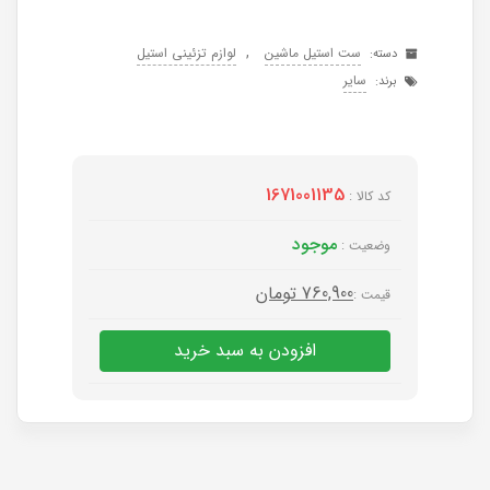
,
ست استیل ماشین
لوازم تزئینی استیل
دسته:
سایر
برند:
1671001135
کد کالا :
موجود
وضعیت :
760,900
تومان
قیمت :
افزودن به سبد خرید