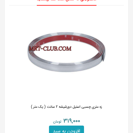
زه متری چسبی استیل دورشیشه 2 سانت ( یک متر )
319,000
تومان
افزودن به سبد