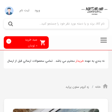
ورود
ثبت نام
سبد خرید
0
0
تومان
هده
خريدار
محترم مي باشد . تمامي محصولات ارسالي قبل از ارسال
چک
و محصولات برقي
ت
خانه
زه کروم ستون پراید