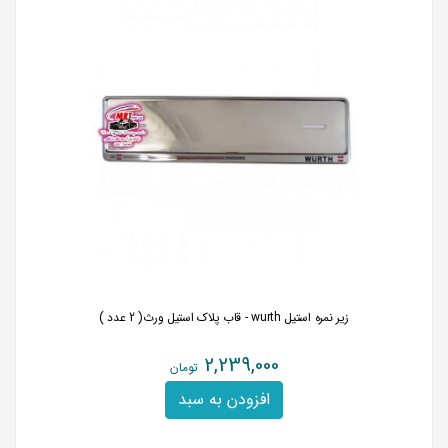
زیر نمره استیل wurth - قاب پلاک استیل ورث( 2 عدد )
2,239,000
تومان
افزودن به سبد