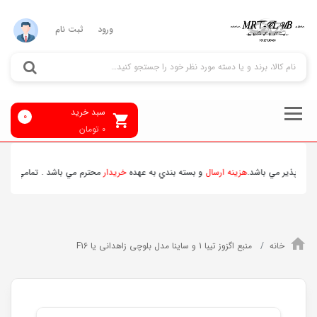
ورود
ثبت نام
سبد خرید
0
0
تومان
 پذير مي باشد.
هزينه ارسال
و بسته بندي به عهده
خريدار
محترم مي باشد . تمامي محصولات
خانه
منبع اگزوز تیبا 1 و ساینا مدل بلوچی زاهدانی یا F16