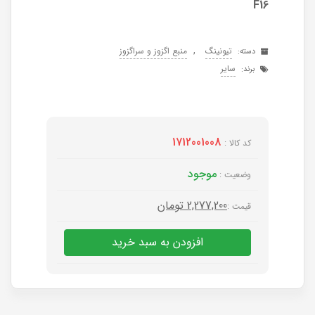
F16
,
تیونینگ
منبع اگزوز و سراگزوز
دسته:
سایر
برند:
1712001008
کد کالا :
موجود
وضعیت :
2,277,200
تومان
قیمت :
افزودن به سبد خرید