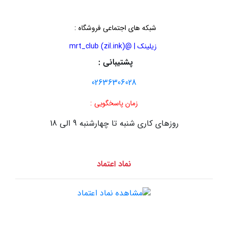
شبکه های اجتماعی فروشگاه
:
زیلینک | @mrt_club (zil.ink)
پشتیبانی :
02636306028
زمان پاسخگویی :
روزهای کاری شنبه تا چهارشنبه 9 الی 18
نماد اعتماد