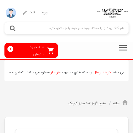
ورود
ثبت نام
سبد خرید
0
0
تومان
ر مي باشد.
هزينه ارسال
و بسته بندي به عهده
خريدار
محترم مي باشد . تمامي محصولات ارس
خانه
منبع اگزوز 106 سایز کوچک