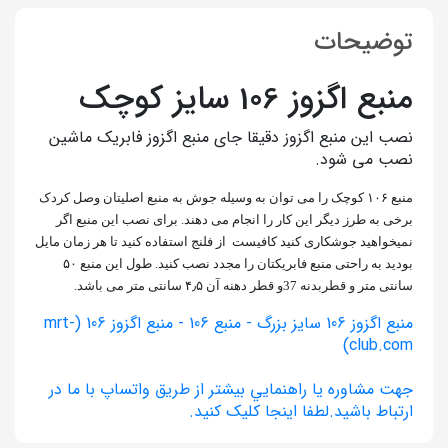
توضیحات
منبع اگزوز 106 سایز کوچک
نصب این منبع اگزوز دقیقا جای منبع اگزوز فابریک ماشین
نصب می شود.
منبع ۱۰۶ کوچک را می توان به وسیله جوش به منبع اصلیتان وصل کردک
برخی به طرز دیگر این کار را انجام می دهند. برای نصب این منبع اگر
نمیخواهید جوشکاری کنید کافیست از فلنج استفاده کنید تا هر زمان مایل
بودید به راحتی منبع فابریکتان را مجدد نصب کنید. طول این منبع ۵۰
سانتی متر و قطربدنه 37و قطر دهنه آن ۴٫۵ سانتی متر می باشد.
منبع اگزوز 106 سایز بزرگ - منبع 106 - منبع اگزوز 106 (mrt-
club.com)
جهت مشاوره يا راهنمايي بيشتر از طريق واتساپ با ما در
ارتباط باشيد.لطفا اينجا کليک کنيد.