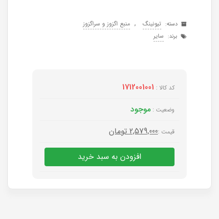
,
تیونینگ
منبع اگزوز و سراگزوز
دسته:
سایر
برند:
1712001001
کد کالا :
موجود
وضعیت :
2,579,000
تومان
قیمت :
افزودن به سبد خرید