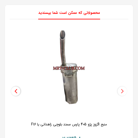
محصولاتی که ممکن است شما بپسندید
منبع اگزوز پژو 405 پارس سمند بلوچی زاهدانی یا F16