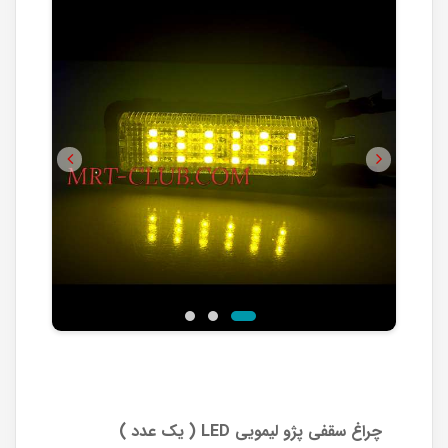
Previous
Next
چراغ سقفی پژو لیمویی LED ( یک عدد )