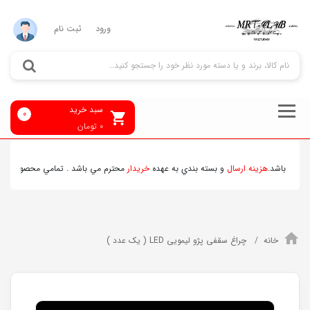
ورود
ثبت نام
سبد خرید
0
0
تومان
ي باشد.
هزينه ارسال
و بسته بندي به عهده
خريدار
محترم مي باشد . تمامي محصولات ارسالي
خانه
چراغ سقفی پژو لیمویی LED ( یک عدد )