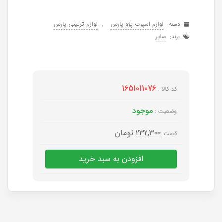
,
لوازم اسپرت پژو پارس
لوازم تزئینی پارس
دسته:
سایر
برند:
1651011076
کد کالا :
موجود
وضعیت :
232,300
تومان
قیمت :
افزودن به سبد خرید