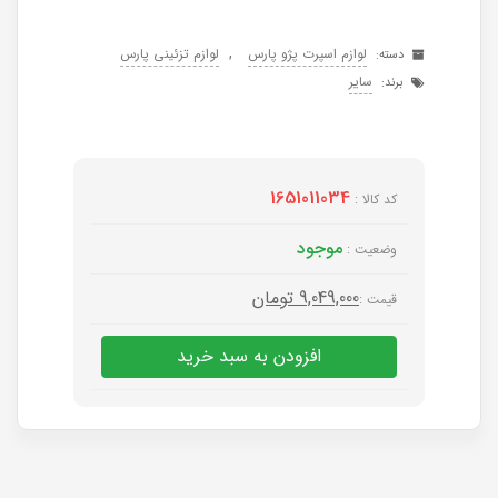
,
لوازم اسپرت پژو پارس
لوازم تزئینی پارس
دسته:
سایر
برند:
1651011034
کد کالا :
موجود
وضعیت :
9,049,000
تومان
قیمت :
افزودن به سبد خرید