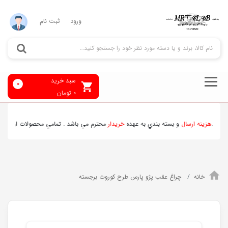
ورود
ثبت نام
سبد خرید
0
0
تومان
د.
هزينه ارسال
و بسته بندي به عهده
خريدار
محترم مي باشد . تمامي محصولات ارسالي قبل 
خانه
چراغ عقب پژو پارس طرح کوروت برجسته