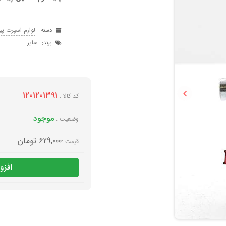
لوازم اسپرت پی
دسته:
سایر
برند:
1201201391
کد کالا :
Previous
موجود
وضعیت :
629,000
تومان
قیمت :
افزو