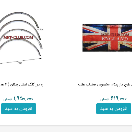
س طرح دار پیکان مخصوص صندلی عقب
زه دور گلگیر استیل پیکان ( 4 عددی )
1,950,000
619,000
تومان
تومان
افزودن به سبد
افزودن به سبد