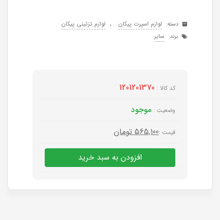
,
لوازم اسپرت پیکان
لوازم تزئینی پیکان
دسته:
سایر
برند:
1201201370
کد کالا :
موجود
وضعیت :
565,100
تومان
قیمت :
افزودن به سبد خرید