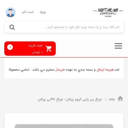
ورود
ثبت نام
سبد خرید
0
0
تومان
 باشد.
هزينه ارسال
و بسته بندي به عهده
خريدار
محترم مي باشد . تمامي محصولات ارسالي 
خانه
چراغ زیر پایی کروم پیکان - چراغ 48تی پیکان