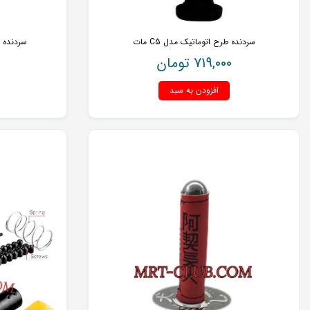
سردنده طرح اتوماتیک مدل C5 مات
سردنده طر
719,000
تومان
افزودن به سبد