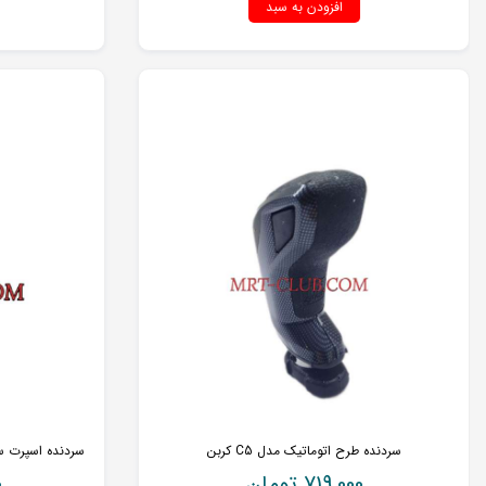
افزودن به سبد
سردنده طرح اتوماتیک مدل C5 کربن
سردنده اسپرت س
719,000
تومان
0