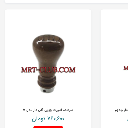
دار رندوم
سردنده اسپرت چوبی آلن دار مدل A
760,600
تومان