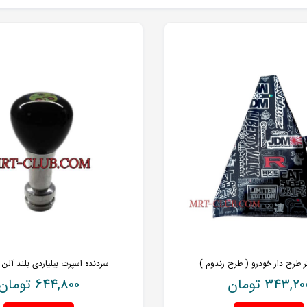
 طرح دار خودر‌و ( طرح رندوم )
سردنده اسپرت بیلیاردی بلند آلن 
343,20
تومان
644,800
تومان