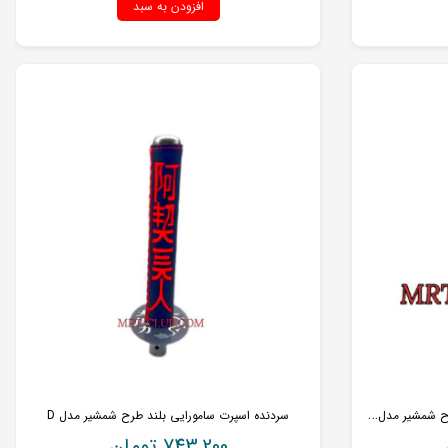
افزودن به سبد
س
ردنده اسپرت سامورایی بلند ایرانی طرح شمشیر مدل C
سردنده اسپرت سامورایی بلند طرح شمشیر مدل D
743,200
تومان