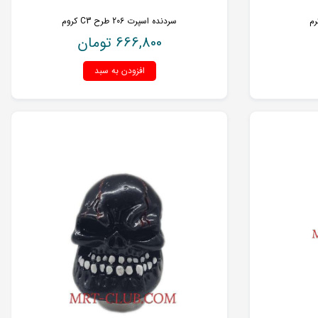
رم
سردنده اسپرت 206 طرح C3 کروم
666,800
تومان
افزودن به سبد