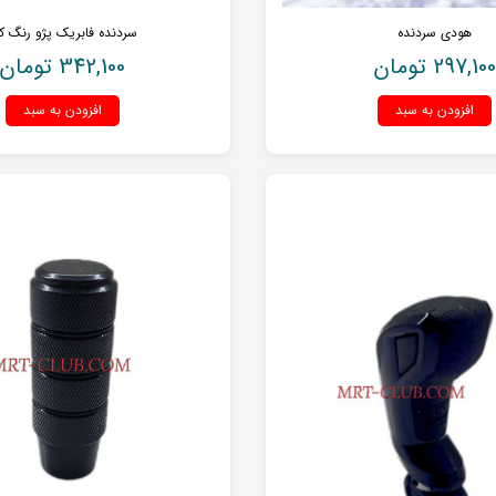
هودی سردنده
سردنده فابریک پژو رنگ ک
297,100
تومان
342,100
تومان
افزودن به سبد
افزودن به سبد