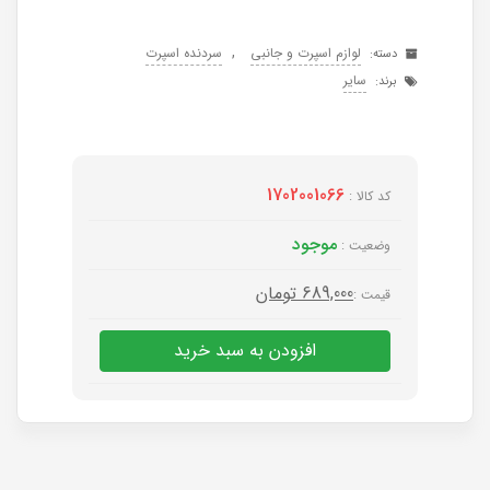
,
لوازم اسپرت و جانبی
سردنده اسپرت
دسته:
سایر
برند:
1702001066
کد کالا :
موجود
وضعیت :
689,000
تومان
قیمت :
افزودن به سبد خرید