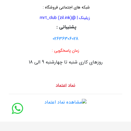
شبکه های اجتماعی فروشگاه
:
زیلینک | @mrt_club (zil.ink)
پشتیبانی :
02636306028
زمان پاسخگویی :
روزهای کاری شنبه تا چهارشنبه 9 الی 18
نماد اعتماد
طراحی سایت :
سایت سازان