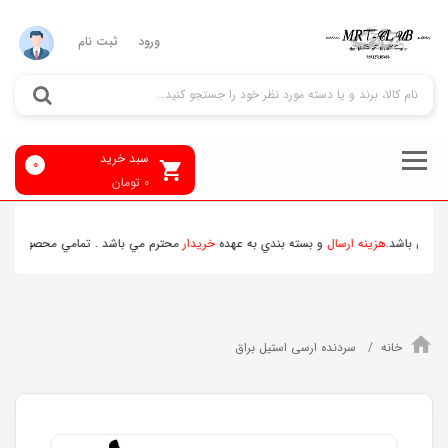
ورود
ثبت نام
سبد خرید
0
0
تومان
مي باشد.
هزينه ارسال
و بسته بندي به عهده
خريدار
محترم مي باشد . تمامي محصولات ارسالي
خانه
سردنده ارسی استیل براق