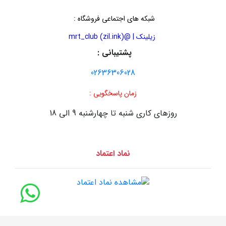
شبکه های اجتماعی فروشگاه
:
زیلینک | @mrt_club (zil.ink)
پشتیبانی :
02636306028
زمان پاسخگویی :
روزهای کاری شنبه تا چهارشنبه 9 الی 18
نماد اعتماد
طراحی سایت :
سایت سازان