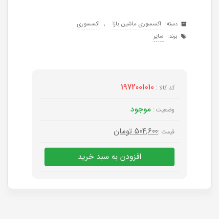
,
اکسسوری ماشین بازا
اکسسوری
دسته:
سایر
برند:
1972001010
کد کالا :
موجود
وضعیت :
504,600
تومان
قیمت :
افزودن به سبد خرید