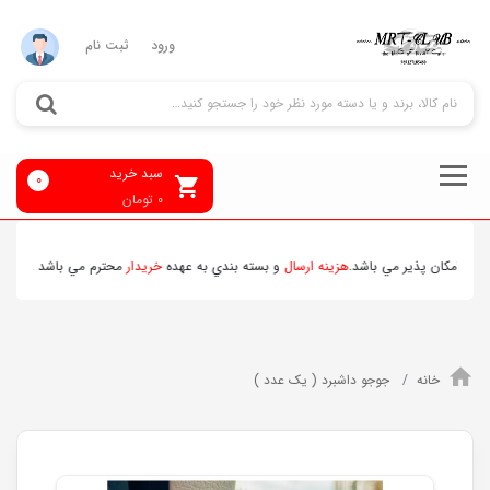
ورود
ثبت نام
سبد خرید
0
0
تومان
امکان پذير مي باشد.
هزينه ارسال
و بسته بندي به عهده
خريدار
محترم مي باشد . تمامي مح
خانه
جوجو داشبرد ( یک عدد )