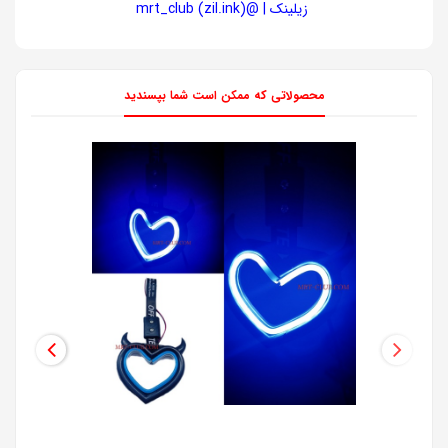
زیلینک | @mrt_club (zil.ink)
محصولاتی که ممکن است شما بپسندید