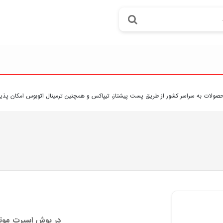
 به سراسر کشور از طريق پست پيشتاز، تيپاکس و همچنين ترمينال اتوبوس امکان پذير مي ب
در پوش اسپرت موتور پژو 