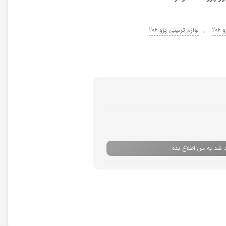
,
20
لوازم تزئینی پژو 206
 شد به من اطلاع بده