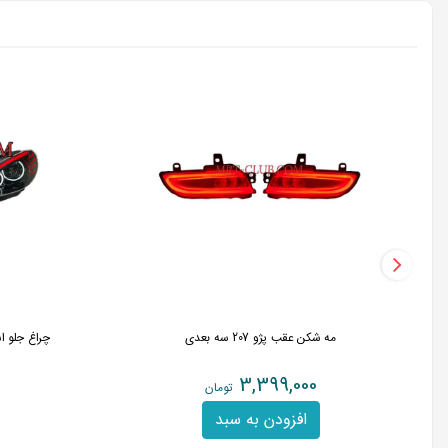
مه شکن عقب پژو 207 سه بعدی
چراغ جلو اسپرت 206 طرح کوپر نئ
3,399,000
تومان
افزودن به سبد