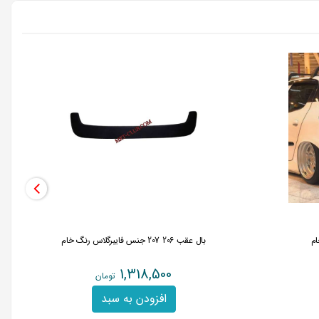
بال عقب 206 207 جنس فایبرگلاس رنگ خام
1,318,500
تومان
افزودن به سبد