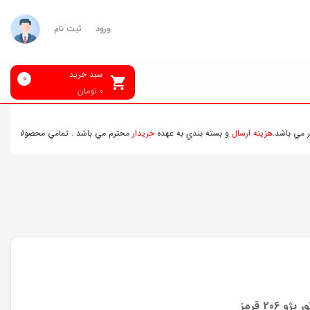
ورود
ثبت نام
سبد خرید
0
0
تومان
اشد.
هزينه ارسال
و بسته بندي به عهده
خريدار
محترم مي باشد . تمامي محصولات ارسالي قب
206 قرمز