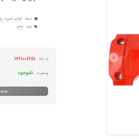
لوازم اسپرت پژو 6
دسته:
سایر
برند:
1661001251
کد کالا :
Previous
ناموجود
وضعیت :
موجود