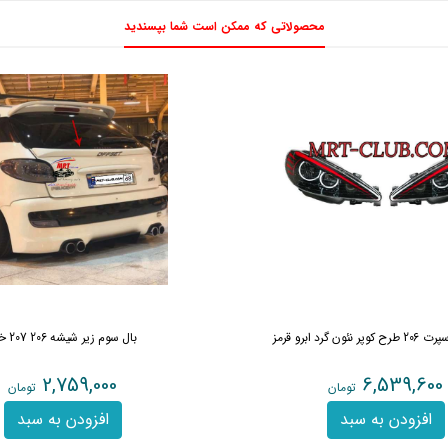
محصولاتی که ممکن است شما بپسندید
ون گرد ابرو قرمز
بال سوم زیر شیشه 206 207 خام
2,759,000
6,539,600
تومان
تومان
افزودن به سبد
افزودن به سبد