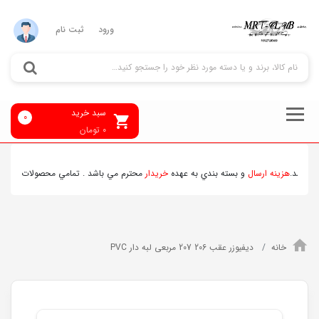
ورود
ثبت نام
سبد خرید
0
0
تومان
شد.
هزينه ارسال
و بسته بندي به عهده
خريدار
محترم مي باشد . تمامي محصولات ارسالي قبل
خانه
دیفیوزر عقب 206 207 مربعی لبه دار PVC