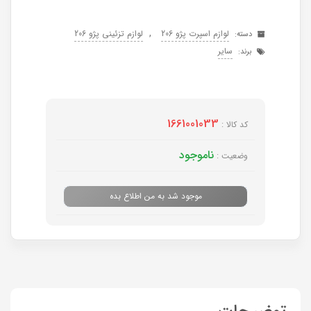
,
لوازم اسپرت پژو 206
لوازم تزئینی پژو 206
دسته:
سایر
برند:
1661001033
کد کالا :
ناموجود
وضعیت :
موجود شد به من اطلاع بده