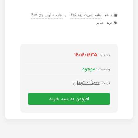
,
لوازم اسپرت پژو 405
لوازم تزئینی پژو 405
دسته:
سایر
برند:
1601601635
کد کالا :
موجود
وضعیت :
619,000
تومان
قیمت :
افزودن به سبد خرید