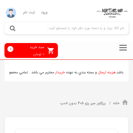
ورود
ثبت نام
سبد خرید
0
0
تومان
ي باشد.
هزينه ارسال
و بسته بندي به عهده
خريدار
محترم مي باشد . تمامي محصولات ارسالي
خانه
پرژکتور سپر پژو 405 بدون لامپ