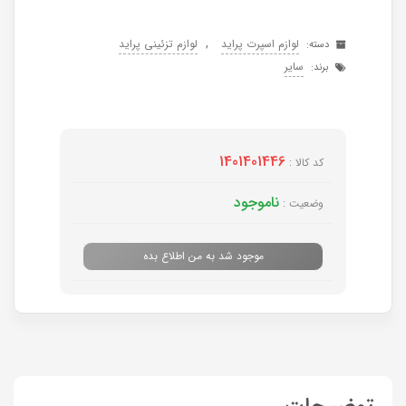
,
لوازم اسپرت پراید
لوازم تزئینی پراید
دسته:
سایر
برند:
1401401446
کد کالا :
ناموجود
وضعیت :
موجود شد به من اطلاع بده