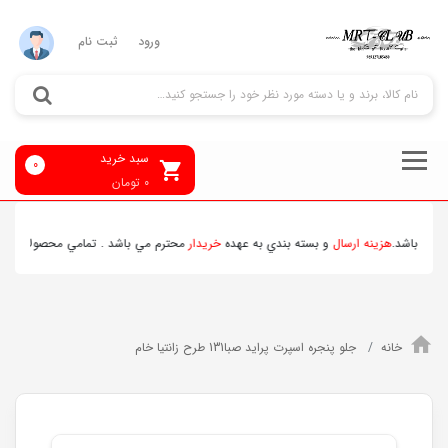
ورود
ثبت نام
سبد خرید
0
0
تومان
 باشد.
هزينه ارسال
و بسته بندي به عهده
خريدار
محترم مي باشد . تمامي محصولات ارسالي 
خانه
جلو پنجره اسپرت پراید صبا131 طرح زانتیا خام