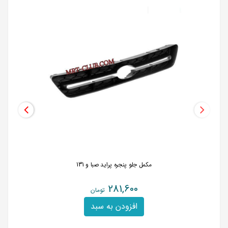
مکمل جلو پنجره پراید صبا و 131
281,600
تومان
افزودن به سبد