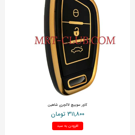
کاور سوییچ لاکچری شاهین
311,800
تومان
افزودن به سبد