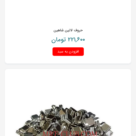
حروف لاتین شاهین
221,600
تومان
افزودن به سبد