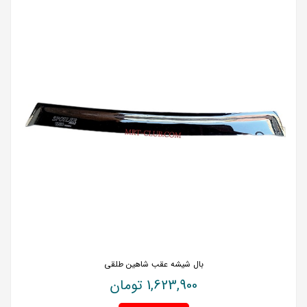
بال شیشه عقب شاهین طلقی
1,623,900
تومان