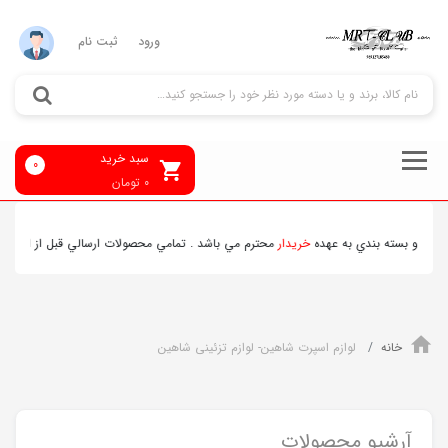
ورود
ثبت نام
سبد خرید
0
0
تومان
 به عهده
خريدار
محترم مي باشد . تمامي محصولات ارسالي قبل از ارسال
چک
و محصولات ب
خانه
لوازم اسپرت شاهین- لوازم تزئینی شاهین
آرشیو محصولات