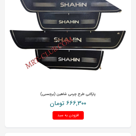
پارکابی طرح چرمی شاهین (برچسبی)
666,300
تومان
افزودن به سبد