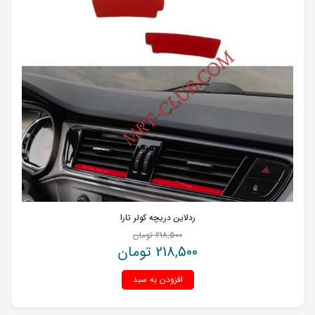
ردلاین دریچه کولر تارا
218,500
تومان
218,500
تومان
افزودن به سبد