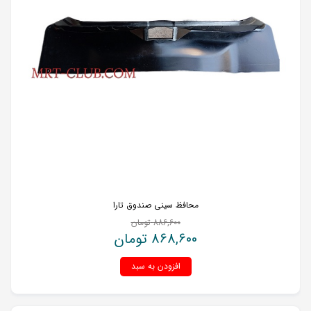
محافظ سینی صندوق تارا
886,600
تومان
868,600
تومان
افزودن به سبد