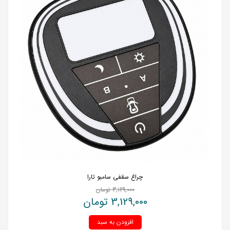
چراغ سقفی سامبو تارا
3,129,000
تومان
3,129,000
تومان
افزودن به سبد