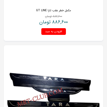
مکمل خطر عقب تارا GT LINE
886,600
تومان
886,600
تومان
افزودن به سبد