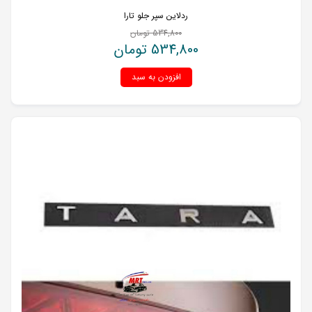
ردلاین سپر جلو تارا
534,800
تومان
534,800
تومان
افزودن به سبد