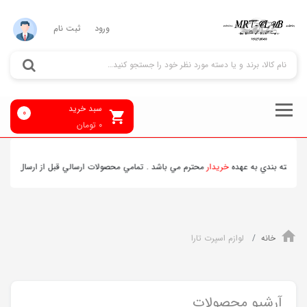
ورود
ثبت نام
سبد خرید
0
0
تومان
ار
محترم مي باشد . تمامي محصولات ارسالي قبل از ارسال
چک
و محصولات برقي
تست
مي 
خانه
لوازم اسپرت تارا
آرشیو محصولات