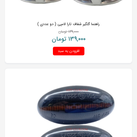
راهنما گلگیر شفاف تارا لامپی ( دو عددی )
139,000
تومان
139,000
تومان
افزودن به سبد