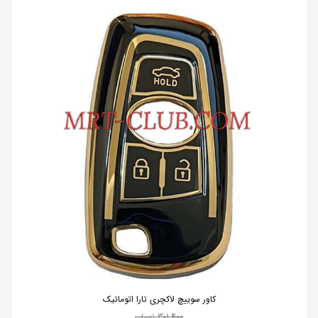
کاور سوییچ لاکچری تارا اتوماتیک
301,400
تومان