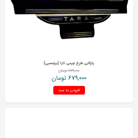
پارکابی طرح چرمی تارا (برچسبی)
679,000
تومان
679,000
تومان
افزودن به سبد