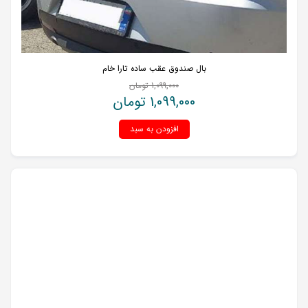
بال صندوق عقب ساده تارا خام
1,099,000
تومان
1,099,000
تومان
افزودن به سبد