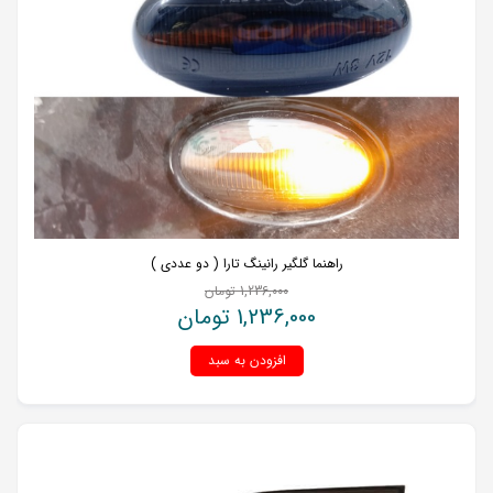
راهنما گلگیر رانینگ تارا ( دو عددی )
1,236,000
تومان
1,236,000
تومان
افزودن به سبد