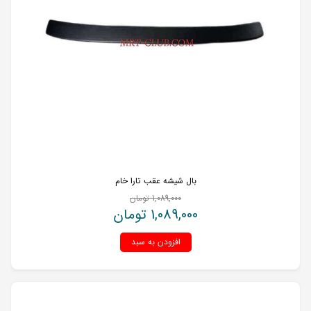
بال شیشه عقب تارا خام
1,089,000
تومان
1,089,000
تومان
افزودن به سبد