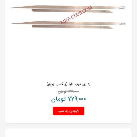
زه زیر درب تارا (پلکسی براق)
779,000
تومان
779,000
تومان
افزودن به سبد