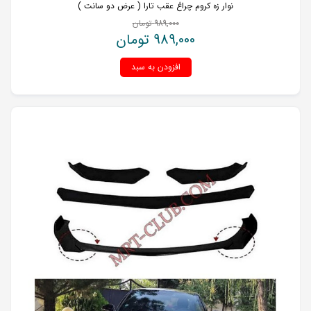
نوار زه کروم چراغ عقب تارا ( عرض دو سانت )
989,000
تومان
989,000
تومان
افزودن به سبد