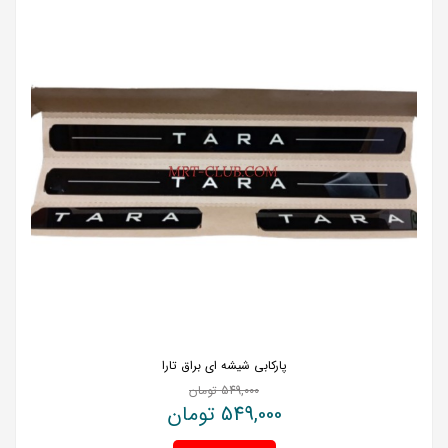
پارکابی شیشه ای براق تارا
549,000
تومان
549,000
تومان