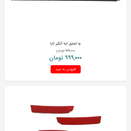
زه استیل لبه آبگیر تارا
999,000
تومان
999,000
تومان
افزودن به سبد