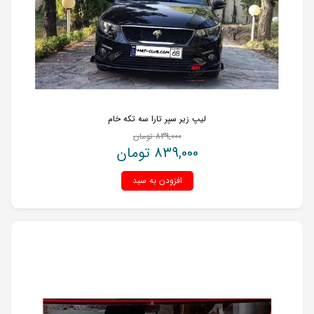
لیپ زیر سپر تارا سه تکه خام
839,000
تومان
839,000
تومان
افزودن به سبد