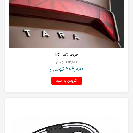
حروف لاتین تارا
204,800
تومان
204,800
تومان
افزودن به سبد