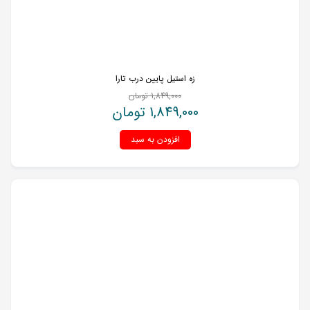
زه استیل پایین درب تارا
1,849,000
تومان
1,849,000
تومان
افزودن به سبد