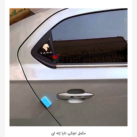
مکمل لچکی تارا ژله ای