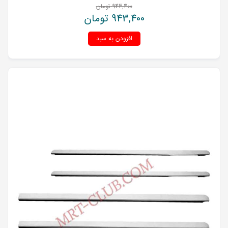
943,400
تومان
943,400
تومان
افزودن به سبد