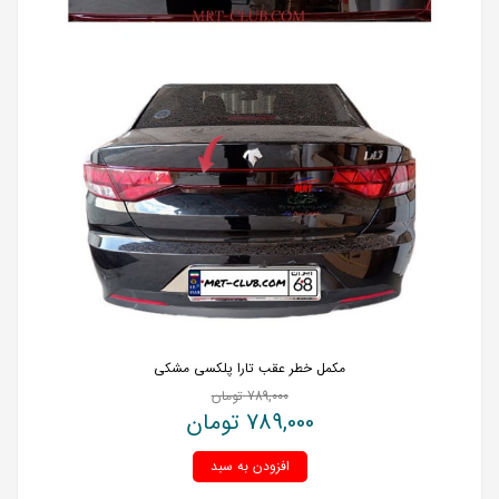
مکمل خطر عقب تارا پلکسی مشکی
789,000
تومان
789,000
تومان
افزودن به سبد