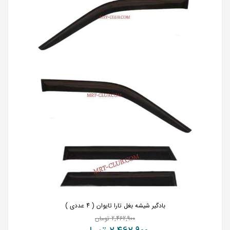
بادگیر شیشه بغل تارا تایوان ( 4 عددی )
2,462,900
تومان