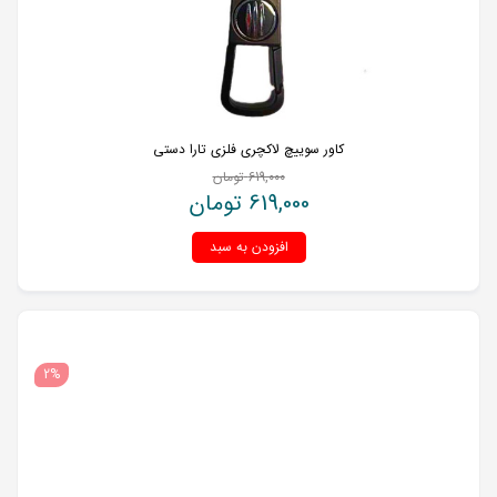
کاور سوییچ لاکچری فلزی تارا دستی
619,000
تومان
619,000
تومان
افزودن به سبد
2%